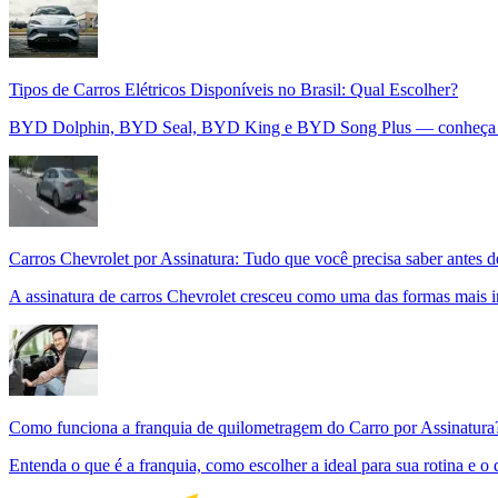
Tipos de Carros Elétricos Disponíveis no Brasil: Qual Escolher?
BYD Dolphin, BYD Seal, BYD King e BYD Song Plus — conheça cada
Carros Chevrolet por Assinatura: Tudo que você precisa saber antes d
A assinatura de carros Chevrolet cresceu como uma das formas mais in
Como funciona a franquia de quilometragem do Carro por Assinatura
Entenda o que é a franquia, como escolher a ideal para sua rotina e o