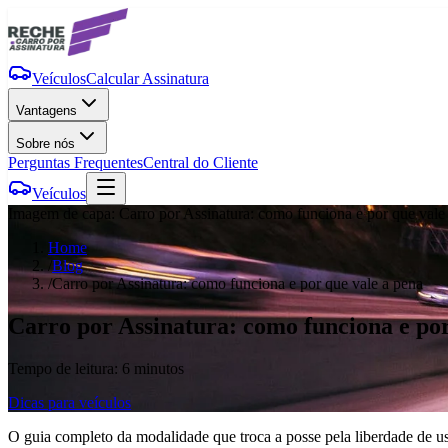
Veículos
Calcular Assinatura
Vantagens
Sobre nós
Perguntas Frequentes
Central do Cliente
Veículos
Imagem de capa:
Carro por Assinatura: como funciona e por que vale
Home
/
Blog
/
Carro por Assinatura: como funciona e por que vale a pena
Carro por Assinatura: como funciona e por
Tempo de leitura:
6 minutos
Dicas para veículos
O guia completo da modalidade que troca a posse pela liberdade de us