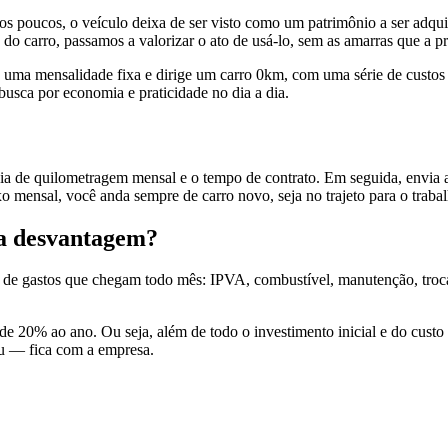
poucos, o veículo deixa de ser visto como um patrimônio a ser adquiri
 do carro, passamos a valorizar o ato de usá-lo, sem as amarras que a 
 uma mensalidade fixa e dirige um carro 0km, com uma série de custos 
usca por economia e praticidade no dia a dia.
uia de quilometragem mensal e o tempo de contrato. Em seguida, envia
xo mensal, você anda sempre de carro novo, seja no trajeto para o traba
ma desvantagem?
e gastos que chegam todo mês: IPVA, combustível, manutenção, troca 
a de 20% ao ano. Ou seja, além de todo o investimento inicial e do cu
eu — fica com a empresa.