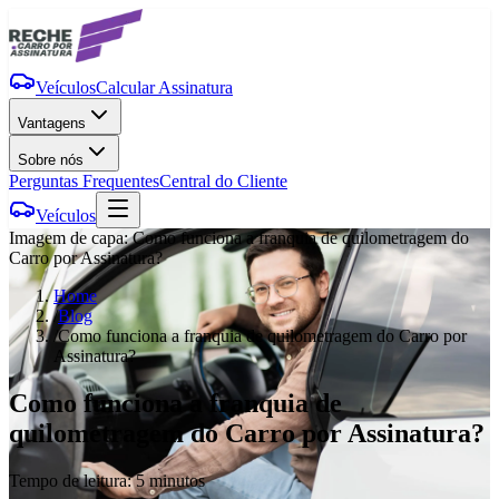
Veículos
Calcular Assinatura
Vantagens
Sobre nós
Perguntas Frequentes
Central do Cliente
Veículos
Imagem de capa:
Como funciona a franquia de quilometragem do
Carro por Assinatura?
Home
/
Blog
/
Como funciona a franquia de quilometragem do Carro por
Assinatura?
Como funciona a franquia de
quilometragem do Carro por Assinatura?
Tempo de leitura:
5 minutos