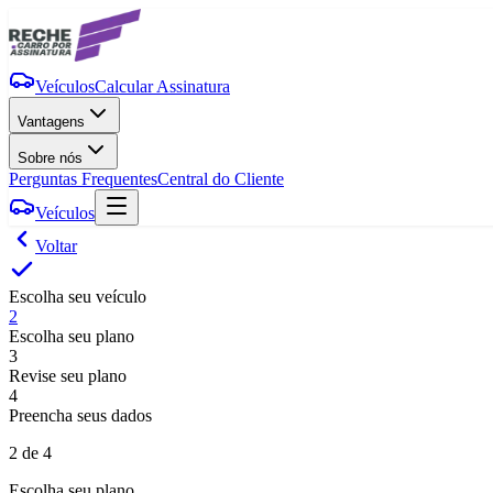
Veículos
Calcular Assinatura
Vantagens
Sobre nós
Perguntas Frequentes
Central do Cliente
Veículos
Voltar
Escolha seu veículo
2
Escolha seu plano
3
Revise seu plano
4
Preencha seus dados
2
de 4
Escolha seu plano