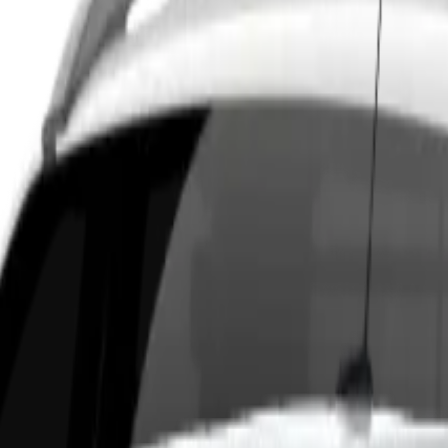
D AT
por assinatura em Manaus