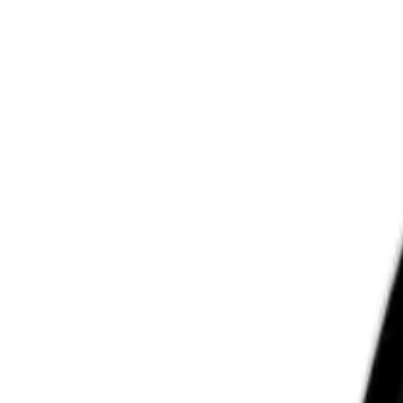
Cor
Branco
Prata
Cinza
Preto
Azul
Ford
Ranger XLT 3.0 V6 4x4 C
Pickup
-
Automático
Mensalidade:
R$
7.499
No plano de
48
meses
1000
Km/mês
Personalize seu veículo