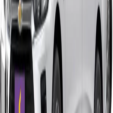
Manual
·
Flex
a partir de
R$
2.249
/mês
HB20
1.0 Limited
Manual
·
Flex
a partir de
R$
2.249
/mês
HB20S
1.0 Comfort
Manual
·
Flex
a partir de
R$
2.299
/mês
Onix
Plus 1.0
Manual
·
Flex