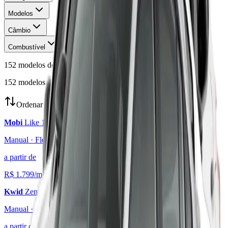
Modelos
Câmbio
Combustível
152
modelo
s
de veículos assinatura encontrado
s
152
modelo
s
de veículos assinatura encontrado
s
Ordenar por:
Mobi
Like 1.0
Manual
·
Flex
a partir de
R$
1.799
/mês
Kwid
Zen 1.0
Manual
·
Flex
a partir de