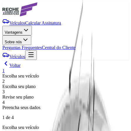
Veículos
Calcular Assinatura
Vantagens
Sobre nós
Perguntas Frequentes
Central do Cliente
Veículos
Voltar
1
Escolha seu veículo
2
Escolha seu plano
3
Revise seu plano
4
Preencha seus dados
1
de 4
Escolha seu veículo