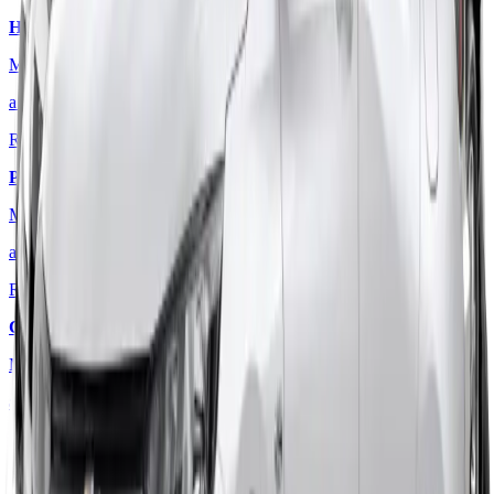
HB20
1.0 Comfort
Manual
·
Flex
a partir de
R$
2.129
/mês
Polo
Track 1.0 + VW Play
Manual
·
Flex
a partir de
R$
2.149
/mês
C3
Live Pack 1.0
Manual
·
Flex
a partir de
R$
2.149
/mês
Cronos
Drive 1.0