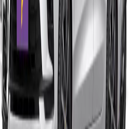
a partir de
R$
2.299
/mês
1
2
…
13
›
‹
Carro por Assinatura com tudo incluso em Manaus.
Av. Torquato Tapajós, 1704
Flores — Manaus, AM
Assinatura
Veículos
Carros Hatch
Carros SUV
Carros Sedan
Carros Pickup