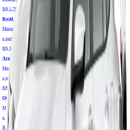
R$
1.799
/mês
Kwid
Intense 1.0
Manual
·
Flex
a partir de
R$
1.849
/mês
Argo
Drive 1.0
Manual
·
Flex
a partir de
R$
1.999
/mês
Onix
1.0
Manual
·
Flex
a partir de
R$
2.099
/mês