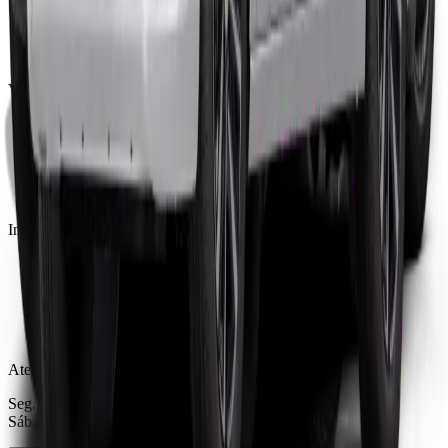
Carros Furgão
Carros Van
Calcular Assinatura
Como funciona a assinatura
Vantagens
Manutenção Preventiva
Proteção Total
Carro Reserva
Assistência 24h
Documentação e IPVA
Institucional
Quem Somos
Localização
Blog
Central do Cliente
Perguntas Frequentes
Atendimento
Seg. a sex., das 8h às 17h
Sáb., das 8h às 12h