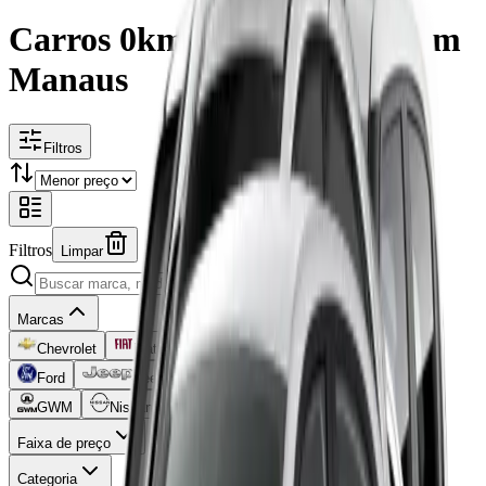
Carros 0km por assinatura em
Manaus
Filtros
Filtros
Limpar
Marcas
Chevrolet
Fiat
Volkswagen
Hyundai
BYD
Ford
Jeep
Toyota
BMW
Citroën
GWM
Nissan
Peugeot
RAM
Renault
Faixa de preço
Categoria